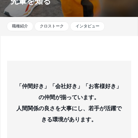
先輩を知る
新卒採用
新卒特設ページ
職種紹介
クロストーク
インタビュー
第二新卒・中途採用
求人一覧
整備士・鈑金経験者の方へ
「仲間好き」「会社好き」「お客様好き」
個人情報保護方針
の仲間が揃っています。
人間関係の良さを大事にし、若手が活躍で
きる環境があります。