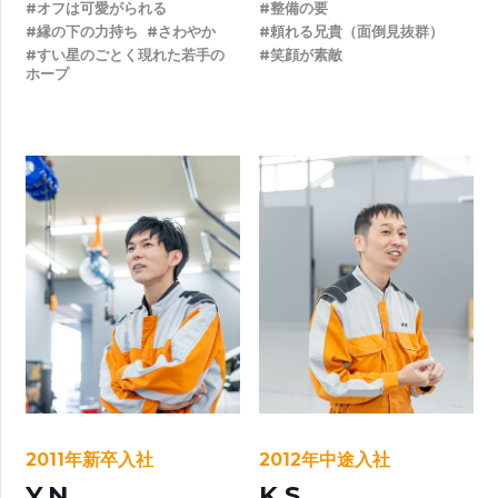
#オフは可愛がられる
#整備の要
#縁の下の力持ち
#さわやか
#頼れる兄貴（面倒見抜群）
#すい星のごとく現れた若手の
#笑顔が素敵
ホープ
2011年新卒入社
2012年中途入社
Y.N
K.S