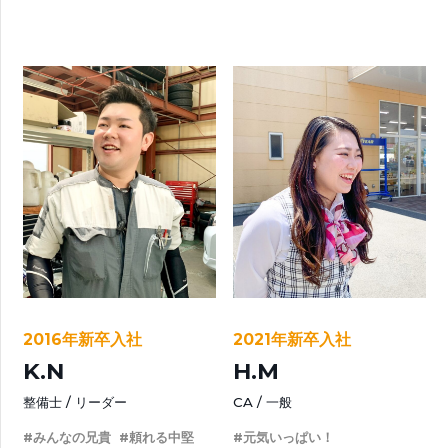
2016年新卒入社
2021年新卒入社
K.N
H.M
整備士
リーダー
CA
一般
#みんなの兄貴
#頼れる中堅
#元気いっぱい！