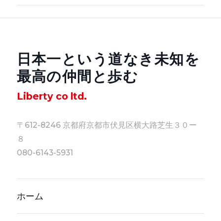
日本一という道なき未知を
最高の仲間と歩む
Liberty co ltd.
〒612-8246 京都府京都市伏見区横大路芝生３０ー
８
080-6143-5931
ホーム