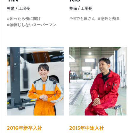
整備
工場長
整備
工場長
#困ったら俺に聞け
#何でも屋さん
#意外と熱血
#物怖じしないスーパーマン
2016年新卒入社
2015年中途入社