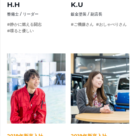
H.H
K.U
整備士
リーダー
鈑金塗装
副店長
#静かに燃える闘志
#ご機嫌さん
#おしゃべりさん
#喋ると優しい