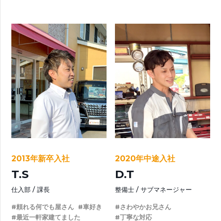
2013年新卒入社
2020年中途入社
T.S
D.T
仕入部
課長
整備士
サブマネージャー
#頼れる何でも屋さん
#車好き
#さわやかお兄さん
#最近一軒家建てました
#丁寧な対応