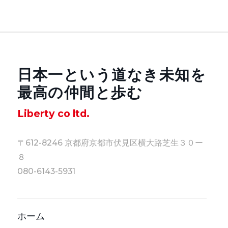
日本一という道なき未知を
最高の仲間と歩む
Liberty co ltd.
〒612-8246 京都府京都市伏見区横大路芝生３０ー
８
080-6143-5931
ホーム