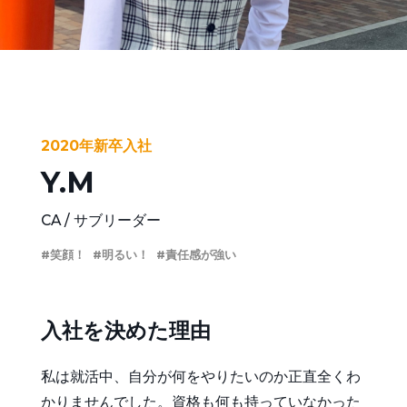
新卒採用
新卒特設ページ
第二新卒・中途採用
求人一覧
2020年新卒入社
整備士・鈑金経験者の方へ
Y.M
CA
サブリーダー
#笑顔！
#明るい！
#責任感が強い
個人情報保護方針
入社を決めた理由
私は就活中、自分が何をやりたいのか正直全くわ
かりませんでした。資格も何も持っていなかった